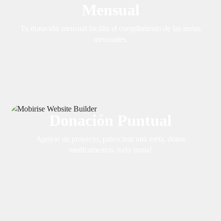
Mensual
Tu donación mensual facilita el cumplimiento de las metas
mensuales.
Donación Puntual
Apoyar un proyecto, patrocinar una meta, donar
medicamentos, todo suma!