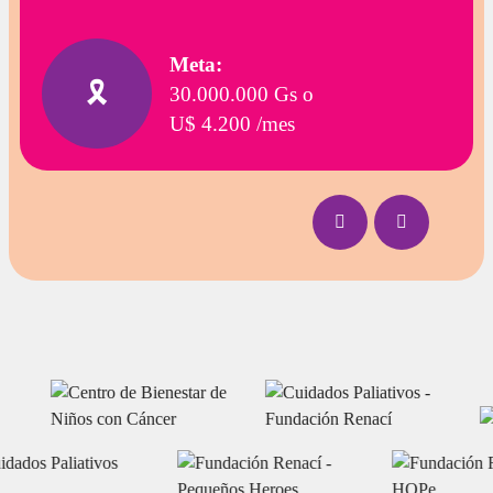
Meta:
🎗️
30.000.000 Gs o
U$ 4.200 /mes
Previous
Next