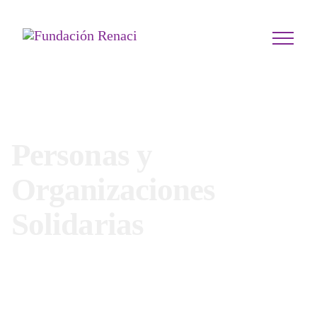
Personas y
Organizaciones
Solidarias
Nos encanta trabajar con personas y empresas
socialmente comprometidas que quieran apoyar a
nuestros pequeños en su lucha contra el cáncer infantil